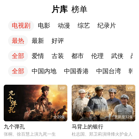
片库
榜单
电视剧
电影
动漫
综艺
纪录片
最热
最新
好评
全部
爱情
古装
都市
伦理
武侠
战
全部
中国内地
中国香港
中国台湾
韩
VIP
VIP
全29集
更新至12集
九个弹孔
马背上的银行
张桐、徐百慧上演九死一生
杜志国、郑卫莉演绎烽火护金人