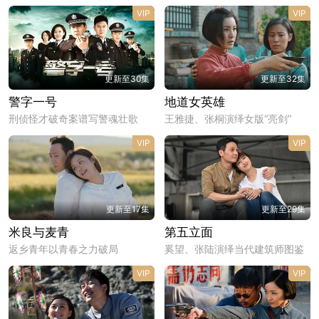
VIP
VIP
更新至30集
更新至32集
警字一号
地道女英雄
刑侦怪才破奇案谱写警魂壮歌
王雅捷、张桐演绎女版“亮剑”
VIP
VIP
更新至17集
更新至29集
米良与麦青
第五立面
返乡青年以青春之力破局
奚望、张陆演绎当代建筑师图鉴
VIP
VIP