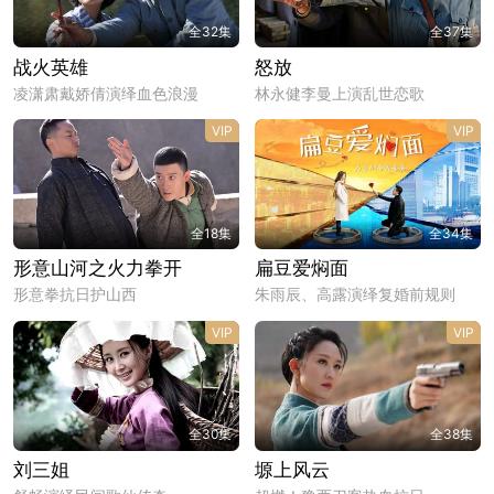
全32集
全37集
战火英雄
怒放
凌潇肃戴娇倩演绎血色浪漫
林永健李曼上演乱世恋歌
VIP
VIP
全18集
全34集
形意山河之火力拳开
扁豆爱焖面
形意拳抗日护山西
朱雨辰、高露演绎复婚前规则
VIP
VIP
全30集
全38集
刘三姐
塬上风云