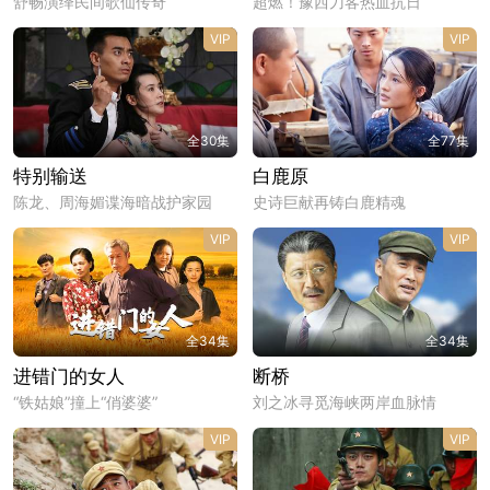
舒畅演绎民间歌仙传奇
超燃！豫西刀客热血抗日
VIP
VIP
全30集
全77集
特别输送
白鹿原
陈龙、周海媚谍海暗战护家园
史诗巨献再铸白鹿精魂
VIP
VIP
全34集
全34集
进错门的女人
断桥
“铁姑娘”撞上“俏婆婆”
刘之冰寻觅海峡两岸血脉情
VIP
VIP